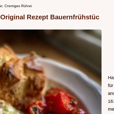
üc: Cremiges Rührei
Original Rezept Bauernfrühstüc
Hal
fü
an
161
mei