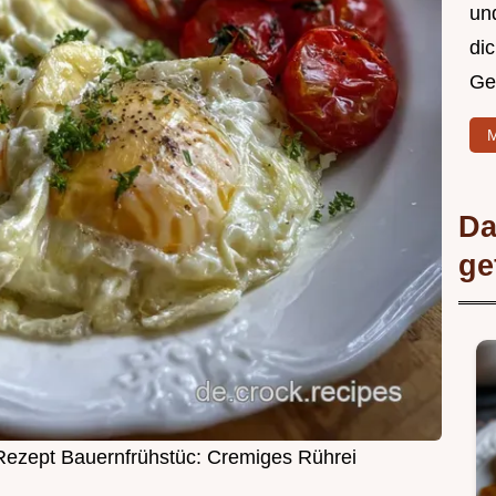
un
di
Ge
M
Da
ge
Rezept Bauernfrühstüc: Cremiges Rührei