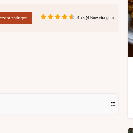
zept springen
4.75 (4 Bewertungen)
☷