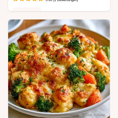
Hauptgerichte
Röststoffe und Garen im eigenen Saft
prägen diese Kartoffelhackfleischpfanne.
Inklusive Tipps zum Grund für den Erfolg in
insgesamt 40 Minuten Zeit.