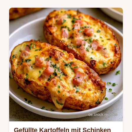
Schnelle Gerichte
Joghurt, Senf und Olivenöl machen diesen
Kartoffelsalat mit Kräutern cremig. In 35 Min
fertig, inklusive einer Tabelle über die
Wirkung jeder Zutat.
Gefüllte Kartoffeln mit Schinken