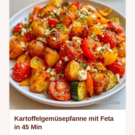
gekochten Kartoffeln. Die Sektion Warum
dieser Salat gelingt erklärt den Kniff beim
Dressing. Ideal für Grillabende.
Kartoffelgemüsepfanne mit Feta
in 45 Min