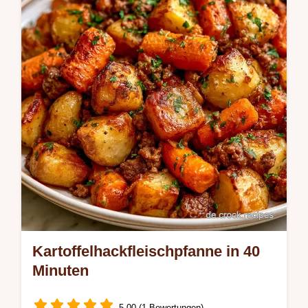
Gemüse in dieser Bunte Gemüsepfanne Mit
Kartoffeln. Erfahren Sie, warum die
Reihenfolge hier alles ausmacht.
Kartoffelhackfleischpfanne in 40
Minuten
5.00 (1 Bewertungen)