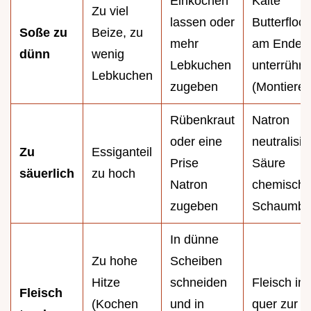
Einkochen
Kalte
Zu viel
lassen oder
Butterfloc
Soße zu
Beize, zu
mehr
am Ende
dünn
wenig
Lebkuchen
unterrühre
Lebkuchen
zugeben
(Montieren
Rübenkraut
Natron
oder eine
neutralisie
Zu
Essiganteil
Prise
Säure
säuerlich
zu hoch
Natron
chemisch 
zugeben
Schaumbi
In dünne
Zu hohe
Scheiben
Hitze
schneiden
Fleisch i
Fleisch
(Kochen
und in
quer zur F