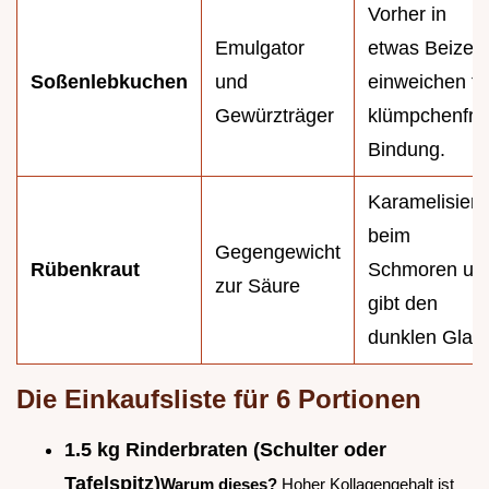
Vorher in
Emulgator
etwas Beize
Soßenlebkuchen
und
einweichen fü
Gewürzträger
klümpchenfre
Bindung.
Karamelisiert
beim
Gegengewicht
Rübenkraut
Schmoren un
zur Säure
gibt den
dunklen Glan
Die Einkaufsliste für 6 Portionen
1.5 kg Rinderbraten (Schulter oder
Tafelspitz)
Warum dieses?
Hoher Kollagengehalt ist