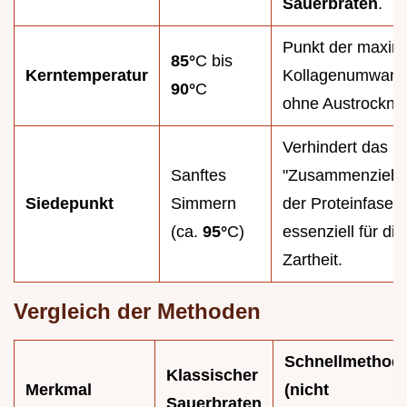
Sauerbraten
.
Punkt der maxim
85°
C bis
Kerntemperatur
Kollagenumwand
90°
C
ohne Austrocknu
Verhindert das
Sanftes
"Zusammenziehe
Siedepunkt
Simmern
der Proteinfasern
(ca.
95°
C)
essenziell für die
Zartheit.
Vergleich der Methoden
Schnellmethod
Klassischer
Merkmal
(nicht
Sauerbraten