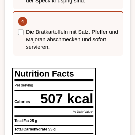
der Speck knusprig sind.
Die Bratkartoffeln mit Salz, Pfeffer und
Majoran abschmecken und sofort
servieren.
Nutrition Facts
Per serving
507 kcal
Calories
% Daily Value*
Total Fat
25 g
Total Carbohydrate
55 g