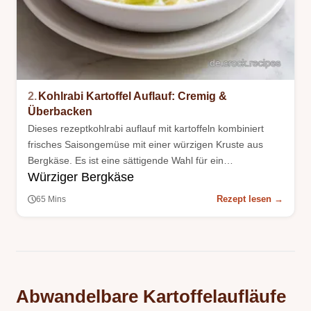
2.
Kohlrabi Kartoffel Auflauf: Cremig &
Überbacken
Dieses rezeptkohlrabi auflauf mit kartoffeln kombiniert
frisches Saisongemüse mit einer würzigen Kruste aus
Bergkäse. Es ist eine sättigende Wahl für ein
Würziger Bergkäse
vegetarisches Familienessen an kalten Tagen.
Rezept lesen →
65 Mins
Abwandelbare Kartoffelaufläufe