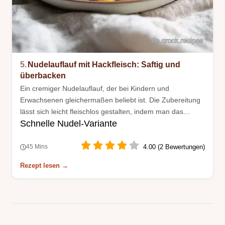
5.
Nudelauflauf mit Hackfleisch: Saftig und
überbacken
Ein cremiger Nudelauflauf, der bei Kindern und
Erwachsenen gleichermaßen beliebt ist. Die Zubereitung
lässt sich leicht fleischlos gestalten, indem man das
Schnelle Nudel-Variante
Hackfleisch durch eine würzige Gemüsefüllung ersetzt.
4.00 (2 Bewertungen)
45 Mins
Rezept lesen →