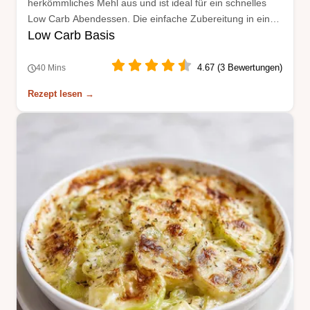
herkömmliches Mehl aus und ist ideal für ein schnelles
Low Carb Abendessen. Die einfache Zubereitung in einer
Low Carb Basis
Form spart Zeit beim Abwasch.
4.67 (3 Bewertungen)
40 Mins
Rezept lesen →