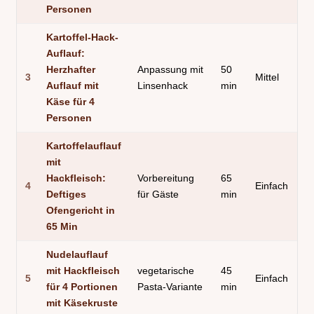
Personen
Kartoffel-Hack-
Auflauf:
Herzhafter
Anpassung mit
50
3
Mittel
Auflauf mit
Linsenhack
min
Käse für 4
Personen
Kartoffelauflauf
mit
Hackfleisch:
Vorbereitung
65
4
Einfach
Deftiges
für Gäste
min
Ofengericht in
65 Min
Nudelauflauf
mit Hackfleisch
vegetarische
45
5
Einfach
für 4 Portionen
Pasta-Variante
min
mit Käsekruste