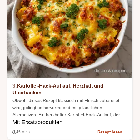
3.
Kartoffel-Hack-Auflauf: Herzhaft und
Überbacken
Obwohl dieses Rezept klassisch mit Fleisch zubereitet
wird, gelingt es hervorragend mit pflanzlichen
Alternativen. Ein herzhafter Kartoffel-Hack-Auflauf, der
Mit Ersatzprodukten
durch Käse und Gewürze seine kräftige Note erhält.
Rezept lesen →
45 Mins