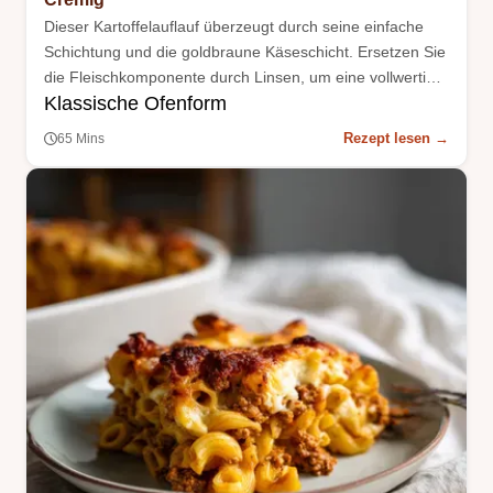
Dieser Kartoffelauflauf überzeugt durch seine einfache
Schichtung und die goldbraune Käseschicht. Ersetzen Sie
die Fleischkomponente durch Linsen, um eine vollwertige
Klassische Ofenform
vegetarische Variante dieses Klassikers zu erhalten.
Rezept lesen →
65 Mins