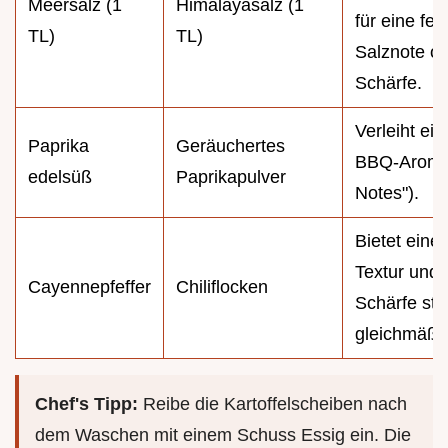
Meersalz (1
Himalayasalz (1
für eine fei
TL)
TL)
Salznote o
Schärfe.
Verleiht ein
Paprika
Geräuchertes
BBQ-Aroma
edelsüß
Paprikapulver
Notes").
Bietet eine
Textur und 
Cayennepfeffer
Chiliflocken
Schärfe sta
gleichmäßig
Chef's Tipp:
Reibe die Kartoffelscheiben nach
dem Waschen mit einem Schuss Essig ein. Die