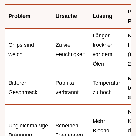
Pro
Problem
Ursache
Lösung
Pro
Länger
Nut
Chips sind
Zu viel
trocknen
Haa
weich
Feuchtigkeit
vor dem
(Kal
Ölen
2 M
Ma
Bitterer
Paprika
Temperatur
bei
Geschmack
verbrannt
zu hoch
ein
Nut
Mehr
Kuc
Ungleichmäßige
Scheiben
Bleche
dir
Bräunung
überlappen