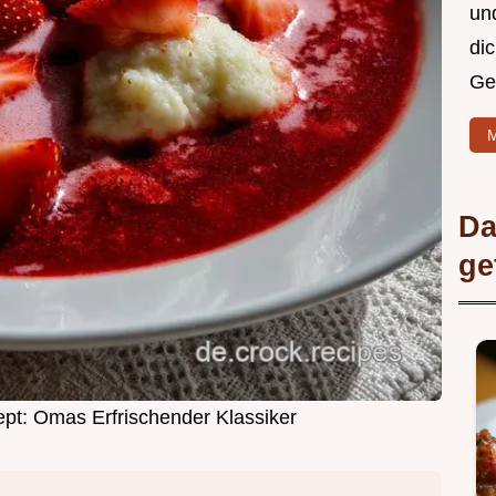
un
di
Ge
M
Da
ge
t: Omas Erfrischender Klassiker