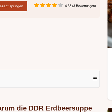
zept springen
4.33 (3 Bewertungen)
☷
 Warum die DDR Erdbeersuppe