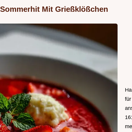
Sommerhit Mit Grießklößchen
Hal
fü
an
161
mei