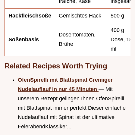
fraîche, Käse
insgesam
Hackfleischsoße
Gemischtes Hack
500 g
400 g
Dosentomaten,
Soßenbasis
Dose, 15
Brühe
ml
Related Recipes Worth Trying
OfenSpirelli mit Blattspinat Cremiger
Nudelauflauf in nur 45 Minuten
— Mit
unserem Rezept gelingen Ihnen OfenSpirelli
mit Blattspinat immer perfekt Dieser einfache
Nudelauflauf mit Spinat ist der ultimative
FeierabendKlassiker...