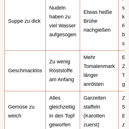
Nudeln
se
Etwas heiße
haben zu
koc
Suppe zu dick
Brühe
viel Wasser
Re
nachgießen
aufgesogen
bl
sol
Mehr
Ei
Zu wenig
Tomatenmark
Zu
Geschmacklos
Röststoffe
länger
To
am Anfang
anrösten
ge
Alles
Garzeiten
Zuc
Gemüse zu
gleichzeitig
staffeln
5 M
weich
in den Topf
(Karotten
En
geworfen
zuerst)
zu