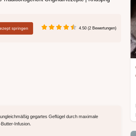
zept springen
4.50 (2 Bewertungen)
ür ungleichmäßig gegartes Geflügel durch maximale
utter-Infusion.