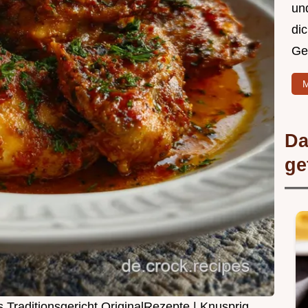
un
di
Ge
M
Da
ge
Traditionsgericht OriginalRezepte | Knusprig