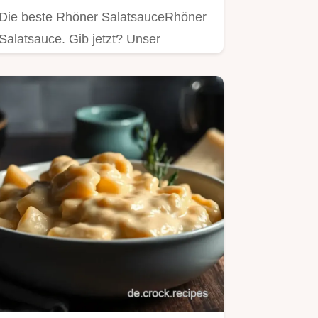
Die beste Rhöner SalatsauceRhöner
Salatsauce. Gib jetzt? Unser
Familienrezept mit Bautz'ner Senf…