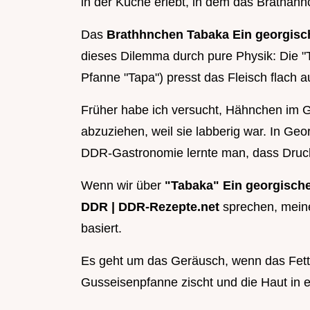
in der Küche erlebt, in dem das Brathähnc
Das
Brathhnchen Tabaka Ein georgisch
dieses Dilemma durch pure Physik: Die "
Pfanne "Tapa") presst das Fleisch flach a
Früher habe ich versucht, Hähnchen im 
abzuziehen, weil sie labberig war. In Geor
DDR-Gastronomie lernte man, dass Druck 
Wenn wir über
"Tabaka" Ein georgisches
DDR | DDR-Rezepte.net
sprechen, meinen
basiert.
Es geht um das Geräusch, wenn das Fett
Gusseisenpfanne zischt und die Haut in 