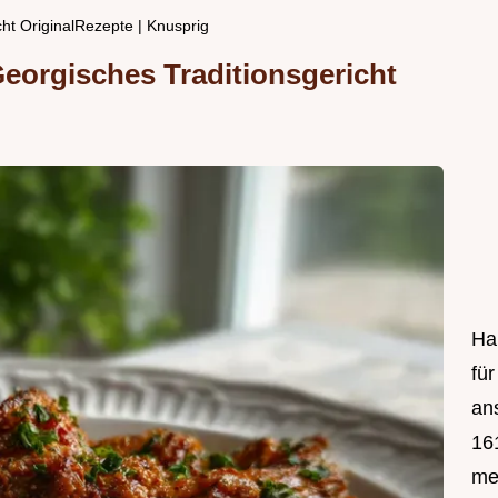
ht OriginalRezepte | Knusprig
eorgisches Traditionsgericht
Hal
fü
an
161
mei