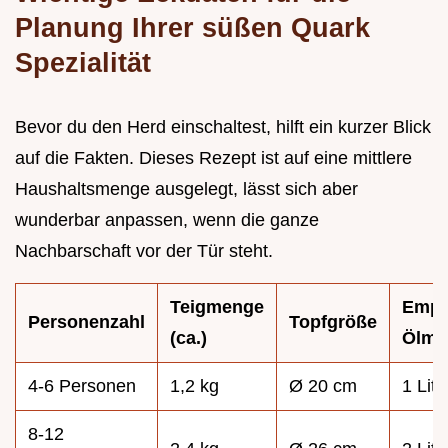
Planung Ihrer süßen Quark
Spezialität
Bevor du den Herd einschaltest, hilft ein kurzer Blick
auf die Fakten. Dieses Rezept ist auf eine mittlere
Haushaltsmenge ausgelegt, lässt sich aber
wunderbar anpassen, wenn die ganze
Nachbarschaft vor der Tür steht.
Teigmenge
Empf
Personenzahl
Topfgröße
(ca.)
Ölme
4-6 Personen
1,2 kg
Ø 20 cm
1 Lite
8-12