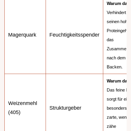
Warum das
Verhindert d
seinen hohe
Proteingehal
Magerquark
Feuchtigkeitsspender
das
Zusammenfa
nach dem
Backen.
Warum das
Das feine M
sorgt für ein
Weizenmehl
Strukturgeber
besonders
(405)
zarte, wenig
zähe