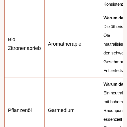
Konsistenz.
Warum das
Die ätherisc
Öle
Bio
Aromatherapie
neutralisiere
Zitronenabrieb
den schwer
Geschmack
Frittierfetts.
Warum das
Ein neutrale
mit hohem
Pflanzenöl
Garmedium
Rauchpunkt 
essenziell fü