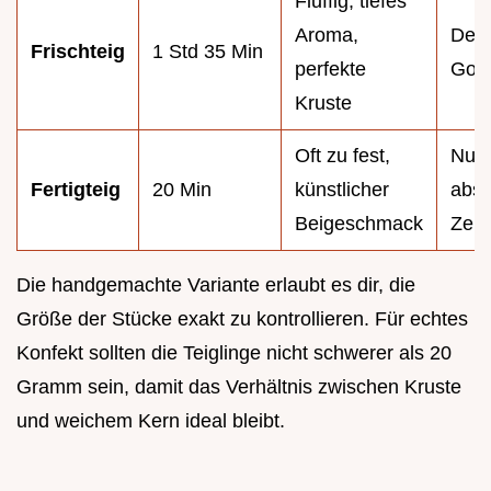
Fluffig, tiefes
Aroma,
Der 
Frischteig
1 Std 35 Min
perfekte
Gold
Kruste
Oft zu fest,
Nur 
Fertigteig
20 Min
künstlicher
abso
Beigeschmack
Zeitn
Die handgemachte Variante erlaubt es dir, die
Größe der Stücke exakt zu kontrollieren. Für echtes
Konfekt sollten die Teiglinge nicht schwerer als 20
Gramm sein, damit das Verhältnis zwischen Kruste
und weichem Kern ideal bleibt.