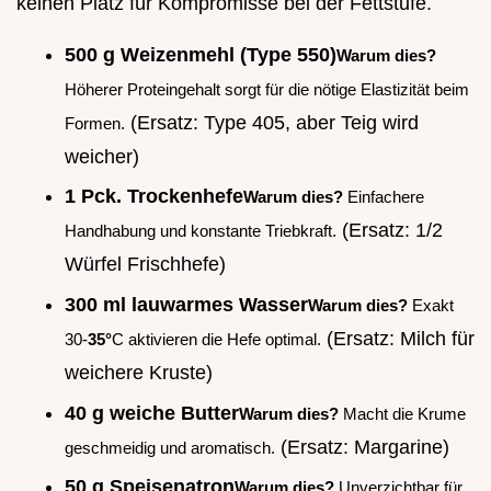
keinen Platz für Kompromisse bei der Fettstufe.
500 g Weizenmehl (Type 550)
Warum dies?
Höherer Proteingehalt sorgt für die nötige Elastizität beim
(Ersatz: Type 405, aber Teig wird
Formen.
weicher)
1 Pck. Trockenhefe
Warum dies?
Einfachere
(Ersatz: 1/2
Handhabung und konstante Triebkraft.
Würfel Frischhefe)
300 ml lauwarmes Wasser
Warum dies?
Exakt
(Ersatz: Milch für
30-
35°
C aktivieren die Hefe optimal.
weichere Kruste)
40 g weiche Butter
Warum dies?
Macht die Krume
(Ersatz: Margarine)
geschmeidig und aromatisch.
50 g Speisenatron
Warum dies?
Unverzichtbar für