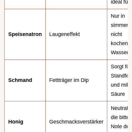
ideal für
Nur in
simmern
Speisenatron
Laugeneffekt
nicht
kochend
Wasser 
Sorgt für
Standfest
Schmand
Fettträger im Dip
und mild
Säure
Neutralis
die bitter
Honig
Geschmacksverstärker
Note der