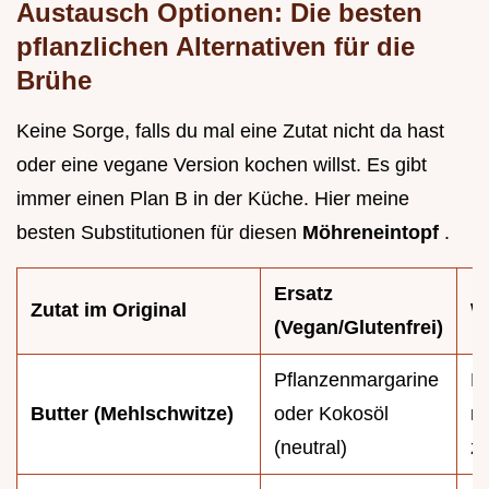
Austausch Optionen: Die besten
pflanzlichen Alternativen für die
Brühe
Keine Sorge, falls du mal eine Zutat nicht da hast
oder eine vegane Version kochen willst. Es gibt
immer einen Plan B in der Küche. Hier meine
besten Substitutionen für diesen
Möhreneintopf
.
Ersatz
Zutat im Original
W
(Vegan/Glutenfrei)
Pflanzenmargarine
Li
Butter (Mehlschwitze)
oder Kokosöl
n
(neutral)
zu