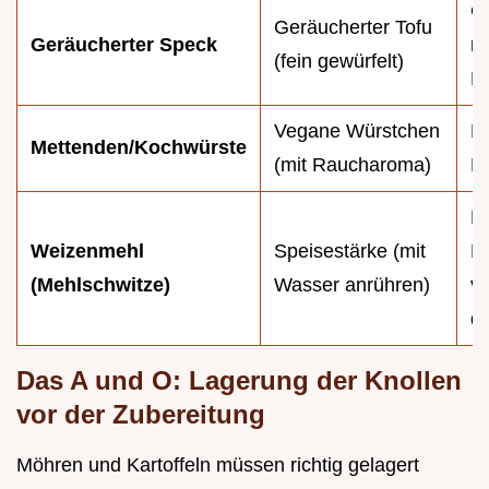
G
Geräucherter Tofu
Geräucherter Speck
re
(fein gewürfelt)
R
Vegane Würstchen
Fü
Mettenden/Kochwürste
(mit Raucharoma)
Ei
B
Weizenmehl
Speisestärke (mit
Ei
(Mehlschwitze)
Wasser anrühren)
vo
do
Das A und O: Lagerung der Knollen
vor der Zubereitung
Möhren und Kartoffeln müssen richtig gelagert