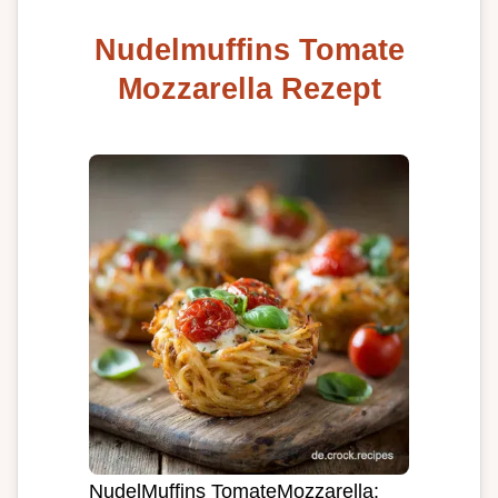
Nudelmuffins Tomate
Mozzarella Rezept
NudelMuffins TomateMozzarella: