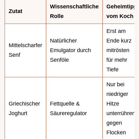
Wissenschaftliche
Geheimtipp
Zutat
Rolle
vom Koch
Erst am
Natürlicher
Ende kurz
Mittelscharfer
Emulgator durch
mitrösten
Senf
Senföle
für mehr
Tiefe
Nur bei
niedriger
Griechischer
Fettquelle &
Hitze
Joghurt
Säureregulator
unterrühren
gegen
Flocken