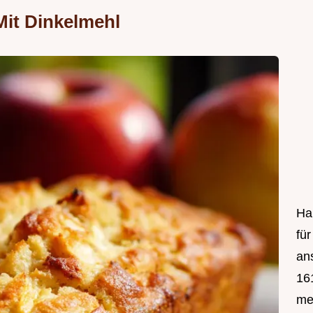
Mit Dinkelmehl
Hal
fü
an
161
mei