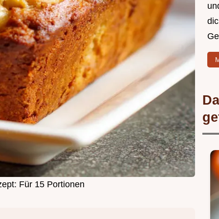
un
di
Ge
M
Da
ge
zept: Für 15 Portionen