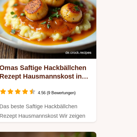
Omas Saftige Hackbällchen
Rezept Hausmannskost in
Rahmsauce So gelingen sie
cremig
4.56 (9 Bewertungen)
Das beste Saftige Hackbällchen
Rezept Hausmannskost Wir zeigen
Omas Trick für zarte Frikadellen
mit…