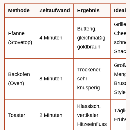
Methode
Zeitaufwand
Ergebnis
Ideal f
Grilled
Butterig,
Pfanne
Chees
4 Minuten
gleichmäßig
(Stovetop)
schnel
goldbraun
Snack
Große
Trockener,
Backofen
Menge
8 Minuten
sehr
(Oven)
Brusch
knusperig
Style
Klassisch,
Täglic
Toaster
2 Minuten
vertikaler
Frühst
Hitzeeinfluss