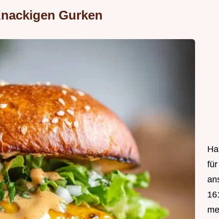
Knackigen Gurken
Hal
fü
an
161
mei