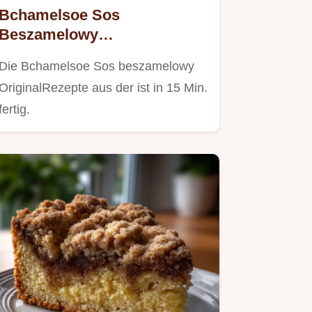
Bchamelsoe Sos
Beszamelowy
OriginalRezepte Aus Der: 15
Die Bchamelsoe Sos beszamelowy
Min
OriginalRezepte aus der ist in 15 Min.
fertig.