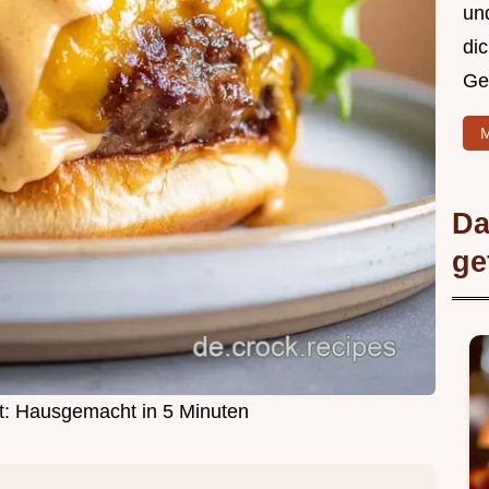
un
di
Ge
M
Da
ge
: Hausgemacht in 5 Minuten