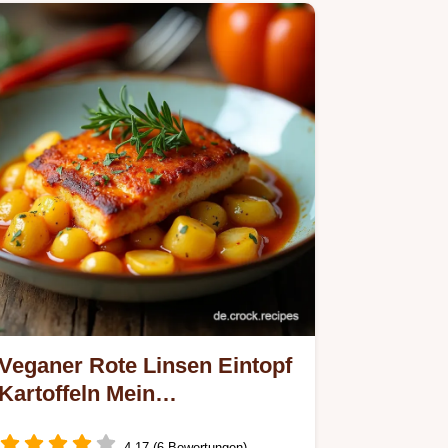
Volles…
Veganer Rote Linsen Eintopf
Kartoffeln Mein
SeelenwärmerRezept für
4.17 (6 Bewertungen)