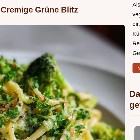
Als
 Cremige Grüne Blitz
ve
dir
Kü
Rez
Ge
M
Da
ge