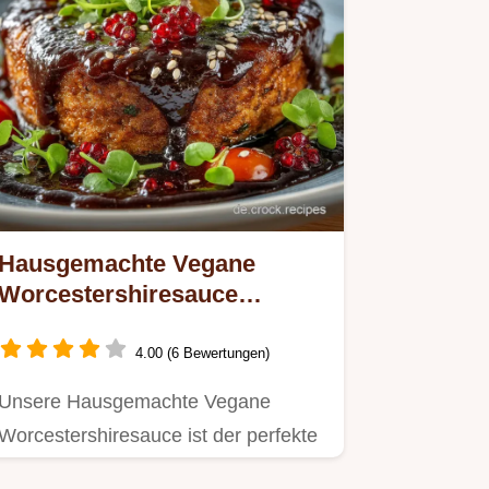
Hausgemachte Vegane
Worcestershiresauce
UmamiWunder in nur 55
Minuten
4.00 (6 Bewertungen)
Unsere Hausgemachte Vegane
Worcestershiresauce ist der perfekte
Worcestershire Sauce Ersatz