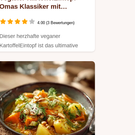
Omas Klassiker mit
UmamiKick und Majoran
4.00 (3 Bewertungen)
Dieser herzhafte veganer
KartoffelEintopf ist das ultimative
Seelenfutter Super sämig einfach
in…