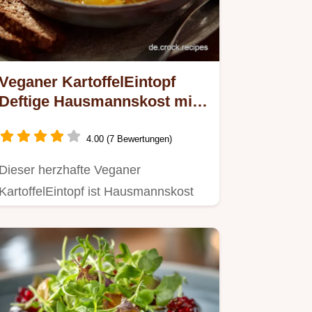
Veganer KartoffelEintopf
Deftige Hausmannskost mit
UmamiBoost
4.00 (7 Bewertungen)
Dieser herzhafte Veganer
KartoffelEintopf ist Hausmannskost
ohne Kompromisse Miso und
Rauchpaprika…