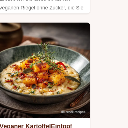
veganen Riegel ohne Zucker, die Sie
blitzschnell selber machen können.
Veganer KartoffelEintopf