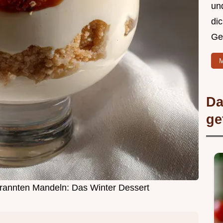
un
di
Ge
M
Da
ge
brannten Mandeln: Das Winter Dessert