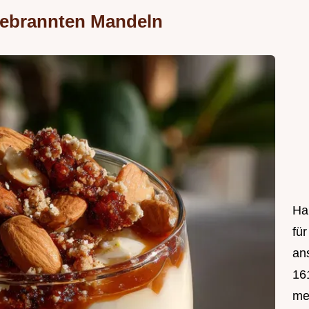
Gebrannten Mandeln
Hal
fü
an
161
mei