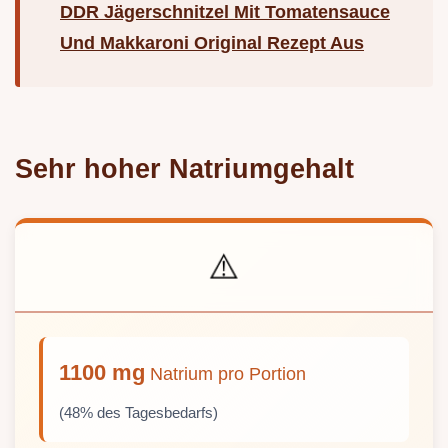
DDR Jägerschnitzel Mit Tomatensauce
Und Makkaroni Original Rezept Aus
Sehr hoher Natriumgehalt
⚠️
1100 mg
Natrium pro Portion
(48% des Tagesbedarfs)