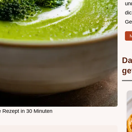
un
di
Ge
M
Da
ge
e Rezept in 30 Minuten