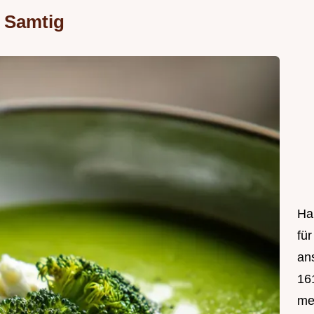
 Samtig
Hal
fü
an
161
mei