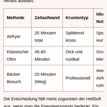
heraus aufbläht.
Ideal
Methode
Zeitaufwand
Krustentyp
Nutz
25 Minuten
Splitternd
Spon
Airfryer
total
kross
Hung
Klassischer
45-60
Dick und
Groß
Ofen
Minuten
rustikal
Meng
Wenn
Bäcker
20 Minuten
Professionell
Airfry
Besuch
(Weg)
ruht
Die Entscheidung fällt meist zugunsten der Heißluft
aus, wenn man die Energieersparnis bedenkt. Ein