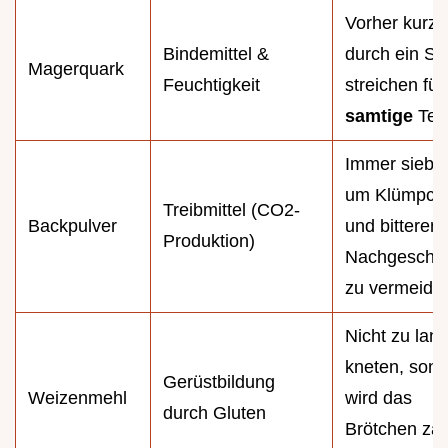
Vorher kurz
Bindemittel &
durch ein Si
Magerquark
Feuchtigkeit
streichen für
samtige
Tex
Immer siebe
um Klümpch
Treibmittel (CO2-
Backpulver
und bitteren
Produktion)
Nachgeschm
zu vermeide
Nicht zu lan
kneten, sons
Gerüstbildung
Weizenmehl
wird das
durch Gluten
Brötchen zä