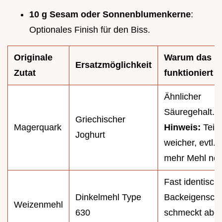
10 g Sesam oder Sonnenblumenkerne
:
Optionales Finish für den Biss.
Originale
Warum das
Ersatzmöglichkeit
Zutat
funktioniert
Ähnlicher
Säuregehalt.
Griechischer
Magerquark
Hinweis:
Teig 
Joghurt
weicher, evtl. 
mehr Mehl nöt
Fast identisch
Dinkelmehl Type
Backeigenscha
Weizenmehl
630
schmeckt aber