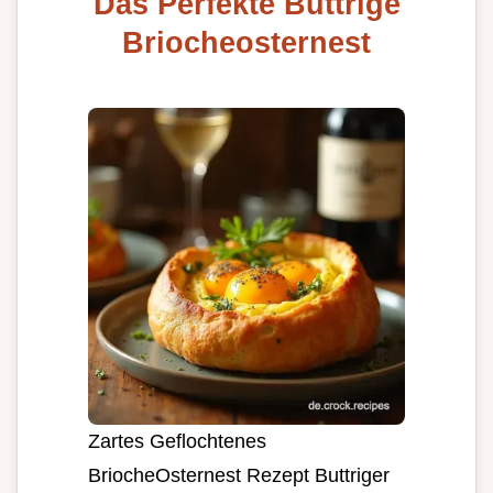
Das Perfekte Buttrige
Briocheosternest
Zartes Geflochtenes
BriocheOsternest Rezept Buttriger