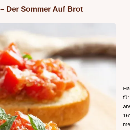
 – Der Sommer Auf Brot
Hal
fü
an
161
mei