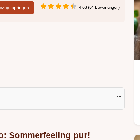
zept springen
4.63 (54 Bewertungen)
☷
o: Sommerfeeling pur!