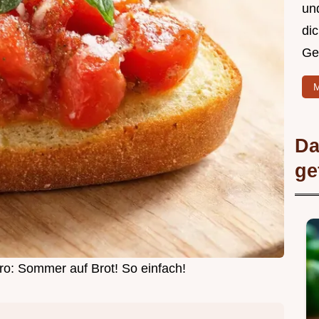
un
di
Ge
M
Da
ge
ro: Sommer auf Brot! So einfach!