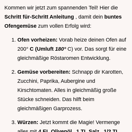
Kommen wir jetzt zum spannenden Teil! Hier die
Schritt für-Schritt Anleitung
, damit dein
buntes
Ofengemüse
zum vollen Erfolg wird:
Ofen vorheizen:
Vorab heize deinen Ofen auf
200°
C (Umluft
180°
C) vor. Das sorgt für eine
gleichmäßige Röstaromen Entwicklung.
Gemüse vorbereiten:
Schnapp dir Karotten,
Zucchini, Paprika, Aubergine und
Kirschtomaten. Alles in gleichmäßig große
Stücke schneiden. Das hilft beim
gleichmäßigen Garprozess.
Würzen:
Jetzt kommt die Magie! Vermenge
alles mit
4 EL Olivenöl
,
1 TL Salz
,
1/2 TL