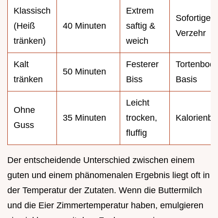
Klassisch
Extrem
Sofortigen
(Heiß
40 Minuten
saftig &
Verzehr
tränken)
weich
Kalt
Festerer
Tortenbod
50 Minuten
tränken
Biss
Basis
Leicht
Ohne
35 Minuten
trocken,
Kalorienb
Guss
fluffig
Der entscheidende Unterschied zwischen einem
guten und einem phänomenalen Ergebnis liegt oft in
der Temperatur der Zutaten. Wenn die Buttermilch
und die Eier Zimmertemperatur haben, emulgieren