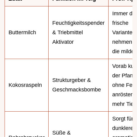
Immer die
Feuchtigkeitsspender
frische
Buttermilch
& Triebmittel
Variante
Aktivator
nehmen, n
die milde.
Vorab kurz
der Pfann
Strukturgeber &
Kokosraspeln
ohne Fett
Geschmacksbombe
anrösten f
mehr Tief
Sorgt für 
dunklere,
Süße &