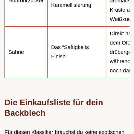
Rohrohrzucker
aromatisc
Karamellisierung
Kruste als
Weißzucke
Direkt na
dem Ofen
Das "Saftigkeits
Sahne
drübergeb
Finish"
während 
noch damp
Die Einkaufsliste für dein
Backblech
Für diesen Klassiker brauchst du keine exotischen