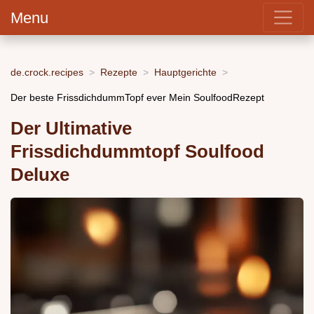
Menu
de.crock.recipes
Rezepte
Hauptgerichte
Der beste FrissdichdummTopf ever Mein SoulfoodRezept
Der Ultimative
Frissdichdummtopf Soulfood
Deluxe