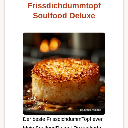
Frissdichdummtopf
Soulfood Deluxe
Der beste FrissdichdummTopf ever