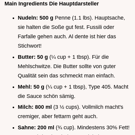
Main Ingredients Die Hauptdarsteller
Nudeln:
500 g
Penne (1.1 lbs). Hauptsache,
sie halten die Soße gut fest. Fussili oder
Farfalle gehen auch. Al dente ist hier das
Stichwort!
Butter:
50 g
(¼ cup + 1 tbsp). Für die
Mehlschwitze. Die Butter sollte von guter
Qualität sein das schmeckt man einfach.
Mehl:
50 g
(¼ cup + 1 tbsp), Type 405. Macht
die Sauce schön sämig.
Milch:
800 ml
(3 ½ cups). Vollmilch macht's
cremiger, aber fettarm geht auch.
Sahne:
200 ml
(¾ cup). Mindestens 30% Fett!