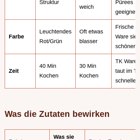
Struktur
Pürees
weich
geeignet
Frische
Leuchtendes
Oft etwas
Farbe
Ware sieh
Rot/Grün
blasser
schöner 
TK Ware
40 Min
30 Min
Zeit
taut im To
Kochen
Kochen
schneller 
Was die Zutaten bewirken
Was sie