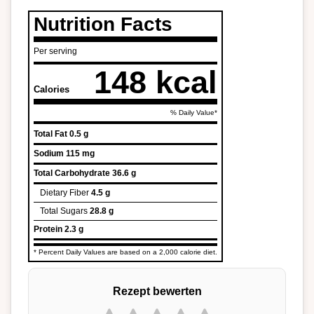
Nutrition Facts
Per serving
148 kcal
Calories
% Daily Value*
Total Fat
0.5 g
Sodium
115 mg
Total Carbohydrate
36.6 g
Dietary Fiber
4.5 g
Total Sugars
28.8 g
Protein
2.3 g
* Percent Daily Values are based on a 2,000 calorie diet.
Rezept bewerten