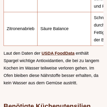
und Pr
Schnei
durch 
Zitronenabrieb
Säure Balance
Fettigk
der Bu
Laut den Daten der
USDA FoodData
enthält
Spargel wichtige Antioxidantien, die bei zu langem
Kochen im Wasser teilweise verloren gehen. Im
Ofen bleiben diese Nährstoffe besser erhalten, da
kein Wasser aus dem Gemüse austritt.
Benötigte Küchenutensilien