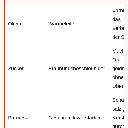
Verhin
das
Olivenöl
Wärmeleiter
Verbr
der Sp
Macht
Ofensp
Zucker
Bräunungsbeschleuniger
goldbr
ohne
Überhi
Schaff
salzig
Parmesan
Geschmacksverstärker
Kruste
durch 