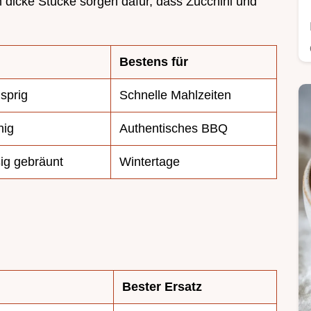
cm dicke Stücke sorgen dafür, dass Zucchini und
Bestens für
sprig
Schnelle Mahlzeiten
hig
Authentisches BBQ
ig gebräunt
Wintertage
Bester Ersatz