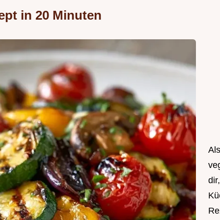
ept in 20 Minuten
Als
ve
dir
Kü
Rez