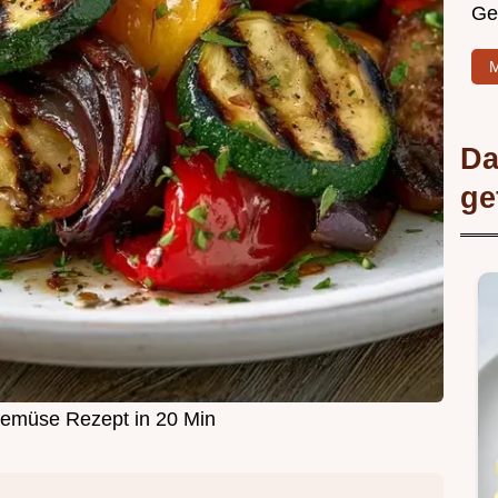
Ge
M
Da
ge
lgemüse Rezept in 20 Min