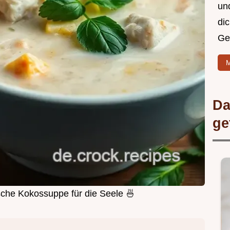
un
di
Ge
M
Da
ge
sche Kokossuppe für die Seele 🍜