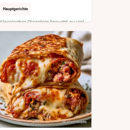
Hauptgerichte
Klassischer Pizzateig braucht zu viel
Zeit zum Gehen. Dieses WrapPizza
Rezept löst das Problem und…