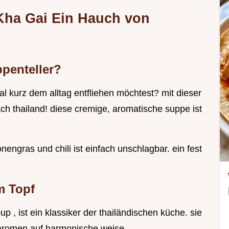
Kha Gai Ein Hauch von
penteller?
l kurz dem alltag entfliehen möchtest? mit dieser
nach thailand! diese cremige, aromatische suppe ist
ngras und chili ist einfach unschlagbar. ein fest
m Topf
p , ist ein klassiker der thailändischen küche. sie
 aromen auf harmonische weise.