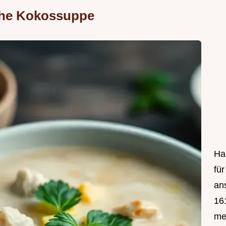
che Kokossuppe
Hal
fü
an
161
mei