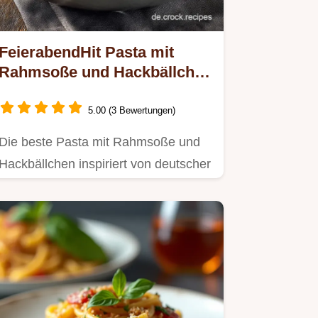
FeierabendHit Pasta mit
Rahmsoße und Hackbällchen
In 50 Min auf dem Tisch
5.00 (3 Bewertungen)
Die beste Pasta mit Rahmsoße und
Hackbällchen inspiriert von deutscher
Hausmannskost Majoran Senf…