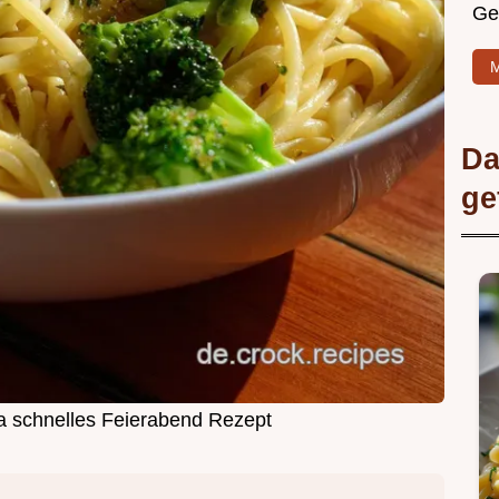
Ge
M
Da
ge
a schnelles Feierabend Rezept