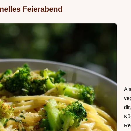
nelles Feierabend
Als
ve
dir
Kü
Rez