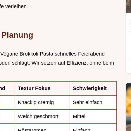
e verleihen.
e Planung
as Vegane Brokkoli Pasta schnelles Feierabend
den schlägt. Wir setzen auf Effizienz, ohne beim
nd
Textur Fokus
Schwierigkeit
n
Knackig cremig
Sehr einfach
n
Weich geschmort
Mittel
n
Röstaromen
Einfach