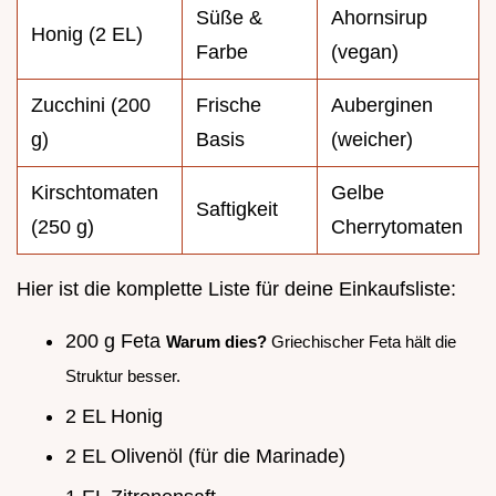
Süße &
Ahornsirup
Honig (2 EL)
Farbe
(vegan)
Zucchini (200
Frische
Auberginen
g)
Basis
(weicher)
Kirschtomaten
Gelbe
Saftigkeit
(250 g)
Cherrytomaten
Hier ist die komplette Liste für deine Einkaufsliste:
200 g Feta
Warum dies?
Griechischer Feta hält die
Struktur besser.
2 EL Honig
2 EL Olivenöl (für die Marinade)