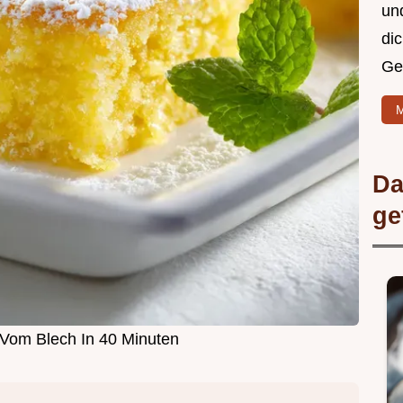
un
di
Ge
M
Da
ge
Vom Blech In 40 Minuten