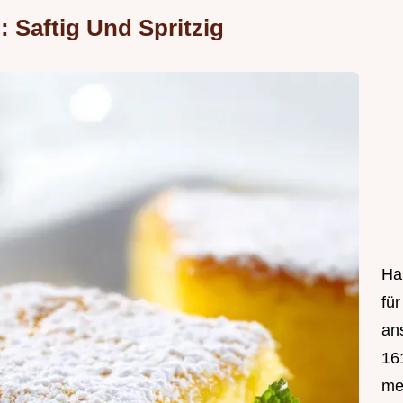
 Saftig Und Spritzig
Hal
fü
an
161
mei