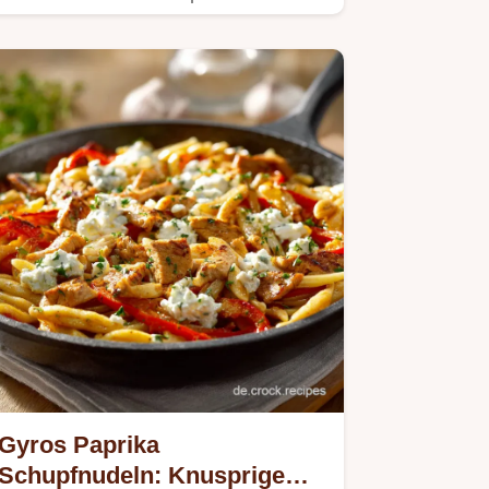
Tagliatelle mit Pfifferlingen in…
Gyros Paprika
Schupfnudeln: Knusprige