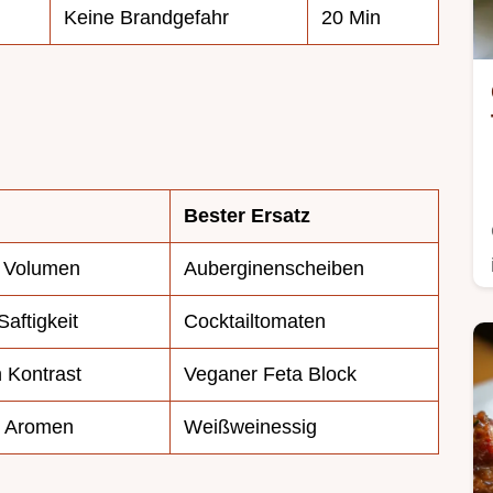
Keine Brandgefahr
20 Min
Bester Ersatz
d Volumen
Auberginenscheiben
aftigkeit
Cocktailtomaten
n Kontrast
Veganer Feta Block
n Aromen
Weißweinessig