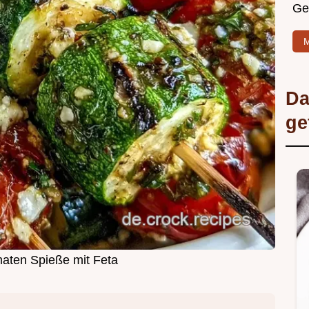
Ge
M
Da
ge
aten Spieße mit Feta