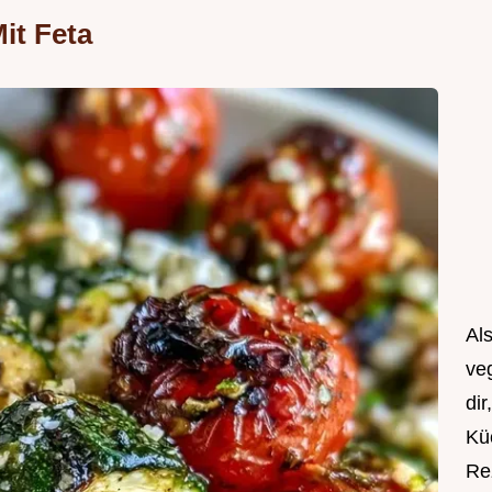
it Feta
Als
ve
dir
Kü
Rez