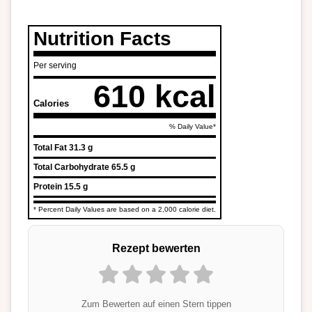
Nutrition Facts
Per serving
610 kcal
Calories
% Daily Value*
Total Fat
31.3 g
Total Carbohydrate
65.5 g
Protein
15.5 g
* Percent Daily Values are based on a 2,000 calorie diet.
Rezept bewerten
Zum Bewerten auf einen Stern tippen