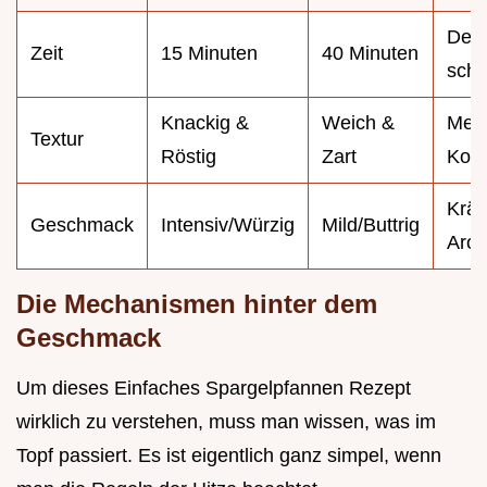
Deut
Zeit
15 Minuten
40 Minuten
schn
Knackig &
Weich &
Meh
Textur
Röstig
Zart
Kont
Kräf
Geschmack
Intensiv/Würzig
Mild/Buttrig
Aro
Die Mechanismen hinter dem
Geschmack
Um dieses Einfaches Spargelpfannen Rezept
wirklich zu verstehen, muss man wissen, was im
Topf passiert. Es ist eigentlich ganz simpel, wenn