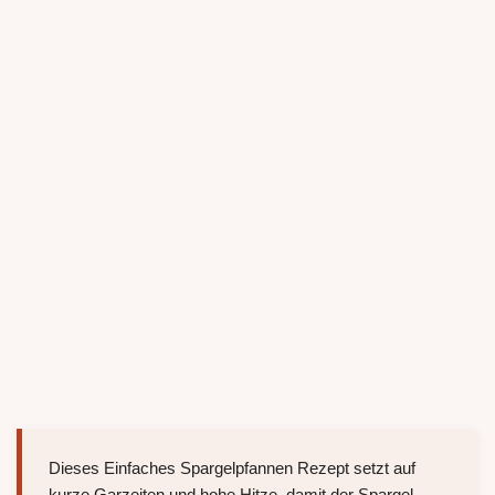
Dieses Einfaches Spargelpfannen Rezept setzt auf
kurze Garzeiten und hohe Hitze, damit der Spargel