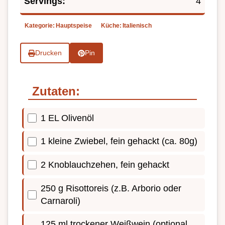
Servings:
4
Kategorie:
Hauptspeise
Küche:
Italienisch
Drucken
Pin
Zutaten:
1 EL Olivenöl
1 kleine Zwiebel, fein gehackt (ca. 80g)
2 Knoblauchzehen, fein gehackt
250 g Risottoreis (z.B. Arborio oder
Carnaroli)
125 ml trockener Weißwein (optional,