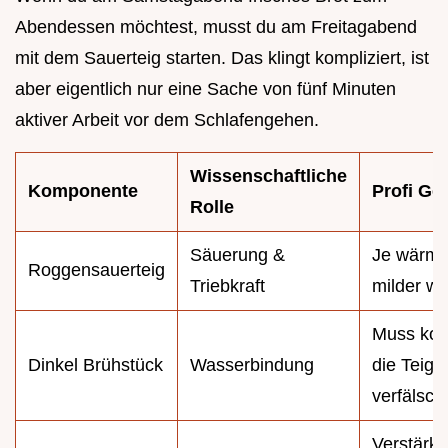
Abendessen möchtest, musst du am Freitagabend
mit dem Sauerteig starten. Das klingt kompliziert, ist
aber eigentlich nur eine Sache von fünf Minuten
aktiver Arbeit vor dem Schlafengehen.
Wissenschaftliche
Komponente
Profi Ge
Rolle
Säuerung &
Je wärmer
Roggensauerteig
Triebkraft
milder w
Muss kom
Dinkel Brühstück
Wasserbindung
die Teigt
verfälsch
Verstärkt