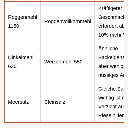
Kräftigerer
Roggenmehl
Geschmack,
Roggenvollkornmehl
1150
erfordert abe
10% mehr W
Ähnliche
Dinkelmehl
Backeigensc
Weizenmehl 550
630
aber weniger
nussiges Ar
Gleiche Salzk
wichtig ist nu
Meersalz
Steinsalz
Verzicht auf
Rieselhilfen