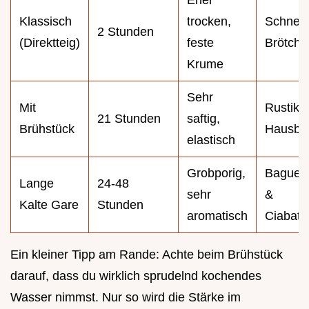
Klassisch
trocken,
Schnell
2 Stunden
(Direktteig)
feste
Brötche
Krume
Sehr
Mit
Rustika
21 Stunden
saftig,
Brühstück
Hausbr
elastisch
Grobporig,
Baguett
Lange
24-48
sehr
&
Kalte Gare
Stunden
aromatisch
Ciabatt
Ein kleiner Tipp am Rande: Achte beim Brühstück
darauf, dass du wirklich sprudelnd kochendes
Wasser nimmst. Nur so wird die Stärke im