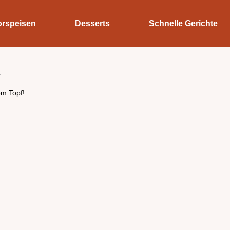
orspeisen
Desserts
Schnelle Gerichte
em Topf!