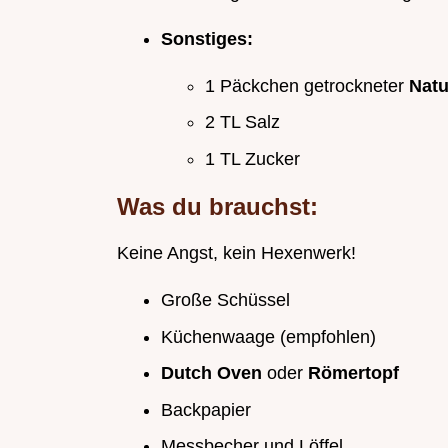
Sonstiges:
1 Päckchen getrockneter
Natu
2 TL Salz
1 TL Zucker
Was du brauchst:
Keine Angst, kein Hexenwerk!
Große Schüssel
Küchenwaage (empfohlen)
Dutch Oven
oder
Römertopf
Backpapier
Messbecher und Löffel