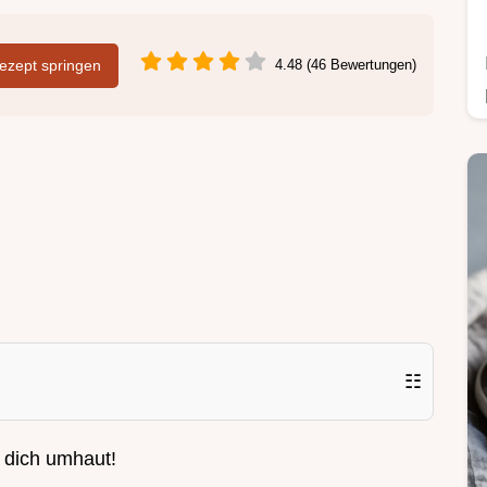
zept springen
4.48 (46 Bewertungen)
☷
s dich umhaut!