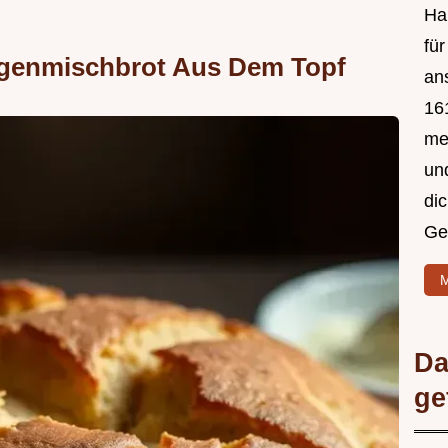
Hal
fü
oggenmischbrot Aus Dem Topf
an
161
mei
un
di
Ge
M
Da
ge