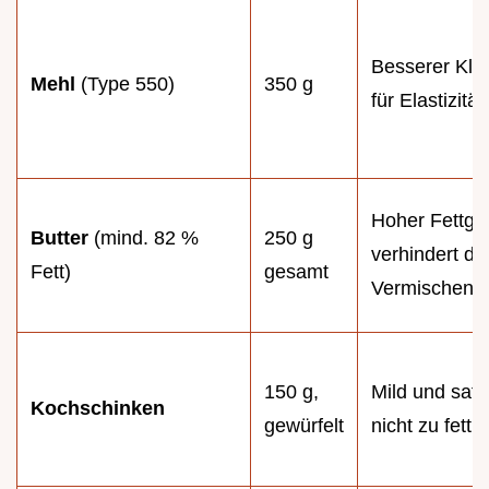
Besserer Kle
Mehl
(Type 550)
350 g
für Elastizität.
Hoher Fettge
Butter
(mind. 82 %
250 g
verhindert da
Fett)
gesamt
Vermischen.
150 g,
Mild und safti
Kochschinken
gewürfelt
nicht zu fettig