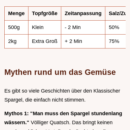
Menge
Topfgröße
Zeitanpassung
Salz/Zuc
500g
Klein
- 2 Min
50%
2kg
Extra Groß
+ 2 Min
75%
Mythen rund um das Gemüse
Es gibt so viele Geschichten über den Klassischer
Spargel, die einfach nicht stimmen.
Mythos 1: "Man muss den Spargel stundenlang
wässern."
Völliger Quatsch. Das bringt keinen