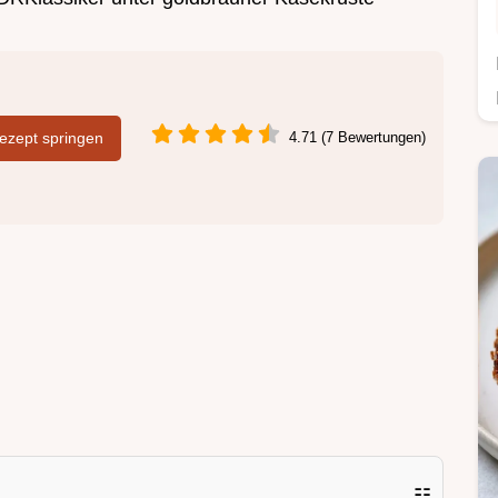
zept springen
4.71 (7 Bewertungen)
☷