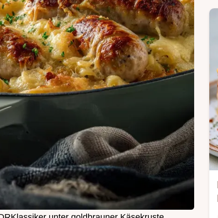
RKlassiker unter goldbrauner Käsekruste