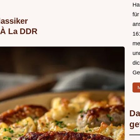
Hal
fü
assiker
an
 À La DDR
161
mei
un
di
Ge
M
Da
ge