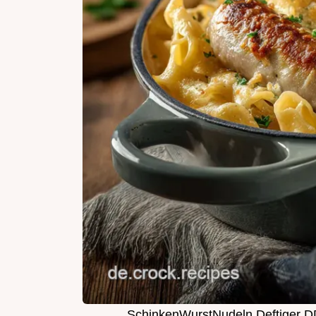
SchinkenWurstNudeln Deftiger DD