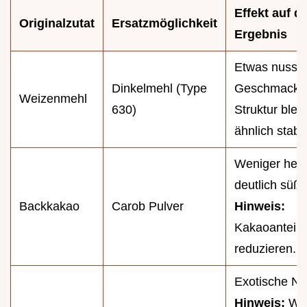
Effekt auf d
Originalzutat
Ersatzmöglichkeit
Ergebnis
Etwas nussig
Dinkelmehl (Type
Geschmack,
Weizenmehl
630)
Struktur bleib
ähnlich stabil
Weniger herb
deutlich süße
Backkakao
Carob Pulver
Hinweis:
Kakaoanteil
reduzieren.
Exotische No
Hinweis:
Wen