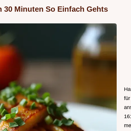
n 30 Minuten So Einfach Gehts
Hal
fü
an
161
mei