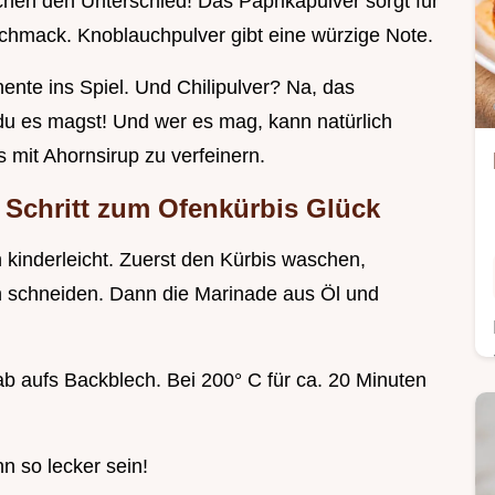
hen den Unterschied! Das Paprikapulver sorgt für
chmack. Knoblauchpulver gibt eine würzige Note.
ente ins Spiel. Und Chilipulver? Na, das
du es magst! Und wer es mag, kann natürlich
mit Ahornsirup zu verfeinern.
ür Schritt zum Ofenkürbis Glück
h kinderleicht. Zuerst den Kürbis waschen,
en schneiden. Dann die Marinade aus Öl und
b aufs Backblech. Bei 200° C für ca. 20 Minuten
nn so lecker sein!