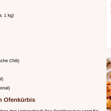
a. 1 kg)
sche Chili)
l)
onal)
en Ofenkürbis