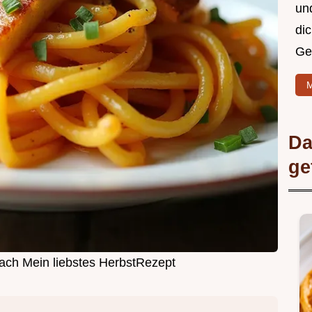
un
di
Ge
M
Da
ge
fach Mein liebstes HerbstRezept