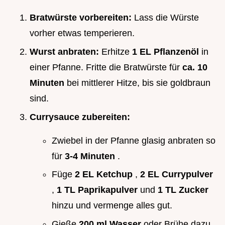
Bratwürste vorbereiten:
Lass die Würste
vorher etwas temperieren.
Wurst anbraten:
Erhitze
1 EL Pflanzenöl
in
einer Pfanne. Fritte die Bratwürste für
ca. 10
Minuten
bei mittlerer Hitze, bis sie goldbraun
sind.
Currysauce zubereiten:
Zwiebel in der Pfanne glasig anbraten so
für
3-4 Minuten
.
Füge
2 EL Ketchup
,
2 EL Currypulver
,
1 TL Paprikapulver
und
1 TL Zucker
hinzu und vermenge alles gut.
Gieße
200 ml Wasser
oder Brühe dazu,