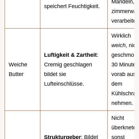
Mandeln,
speichert Feuchtigkeit.
zimmerwa
verarbeiten
Wirklich
weich
, nich
Luftigkeit & Zartheit
:
geschmolz
Weiche
Cremig geschlagen
30 Minuten
Butter
bildet sie
vorab aus
Lufteinschlüsse.
dem
Kühlschra
nehmen.
Nicht
überkneten
Strukturgeber
: Bildet
sonst