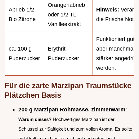
Orangenabrieb
Abrieb 1/2
Hinweis:
Veränd
oder 1/2 TL
Bio Zitrone
die Frische Note l
Vanilleextrakt
Funktioniert gut,
ca. 100 g
Erythrit
aber manchmal 
Puderzucker
Puderzucker
stärker angedrüc
werden.
Für die zarte Marzipan Traumstücke
Plätzchen Basis
200 g Marzipan Rohmasse, zimmerwarm
:
Warum dieses?
Hochwertiges Marzipan ist der
Schlüssel zur Saftigkeit und zum vollen Aroma. Es sollte
nicht kalt sein, damit es sich gut verkneten lässt.