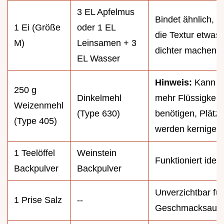
3 EL Apfelmus
Bindet ähnlich, k
1 Ei (Größe
oder 1 EL
die Textur etwas
M)
Leinsamen + 3
dichter machen.
EL Wasser
Hinweis:
Kann e
250 g
Dinkelmehl
mehr Flüssigkeit
Weizenmehl
(Type 630)
benötigen, Plätz
(Type 405)
werden kerniger.
1 Teelöffel
Weinstein
Funktioniert ident
Backpulver
Backpulver
Unverzichtbar fü
1 Prise Salz
--
Geschmacksausg