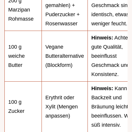
200 g
gemahlen) +
Geschmack sind 
Marzipan
Puderzucker +
identisch, etwas
Rohmasse
Rosenwasser
weniger feucht.
Hinweis:
Achte a
100 g
Vegane
gute Qualität,
weiche
Butteralternative
beeinflusst
Butter
(Blockform)
Geschmack und
Konsistenz.
Hinweis:
Kann d
Erythrit oder
Backzeit und
100 g
Xylit (Mengen
Bräunung leicht
Zucker
anpassen)
beeinflussen. We
süß intensiv.