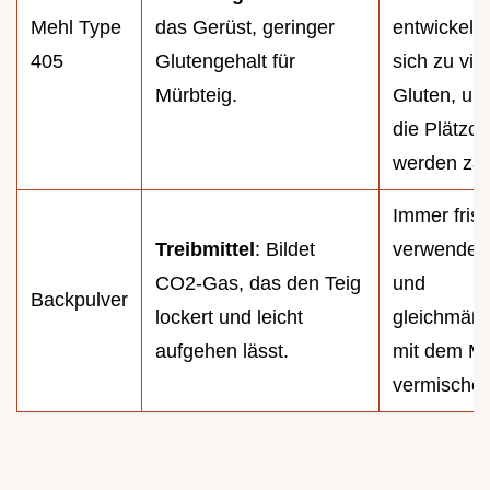
Mehl Type
das Gerüst, geringer
entwickelt
405
Glutengehalt für
sich zu viel
Mürbteig.
Gluten, un
die Plätzc
werden zä
Immer fris
Treibmittel
: Bildet
verwenden
CO2-Gas, das den Teig
und
Backpulver
lockert und leicht
gleichmäßi
aufgehen lässt.
mit dem M
vermischen